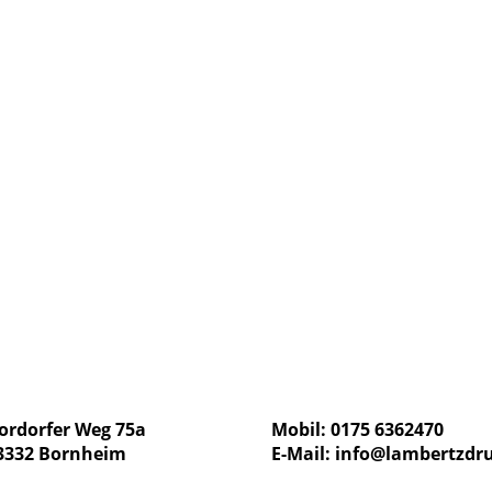
ordorfer Weg 75a
Mobil: 0175 6362470
3332 Bornheim
E-Mail:
info@lambertzdr