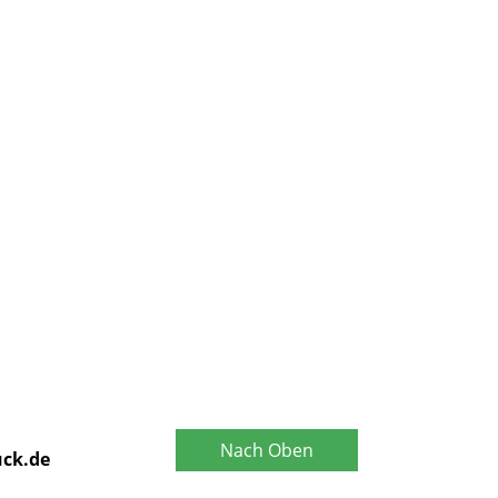
anfordern
Nach Oben
uck.de